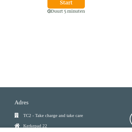
Adres
TC2 - Take charge and take care
Kerkepad 22